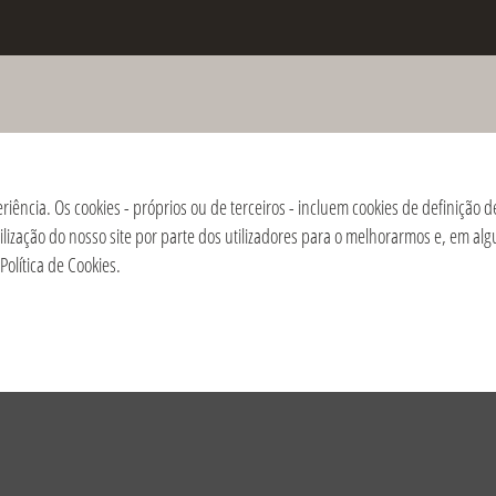
morte de Dom Giussani e do
ontifício da Fraternidade
eriência. Os cookies - próprios ou de terceiros - incluem cookies de definição
utilização do nosso site por parte dos utilizadores para o melhorarmos e, em 
019
2018
2017
2016
2015
2014
2013
2012
2011
2010
2009
Política de Cookies
.
/ México | Aguascalientes