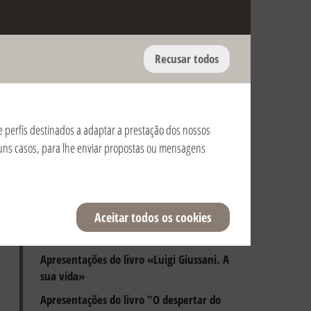
Recusar todos
Aniversário da morte de Dom Giussani e
do reconhecimento pontifício da
Fraternidade
 de perfis destinados a adaptar a prestação dos nossos
Apresentações dos livros de Luigi Giussani
alguns casos, para lhe enviar propostas ou mensagens
Encontros com o Santo Padre
Dia de Início de Ano
Exercícios Espirituais
Aceitar todos os cookies
Peregrinações
Apresentações do livro «Luigi Giussani. A
sua vida»
Apresentações do livro "O despertar do