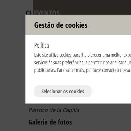
CL
EVENTOS
Gestão de cookies
Aniversário da 
Política
reconhecimento p
Este site utiliza cookies para lhe oferecer uma melhor exp
serviços às suas preferências, a permitir-nos analisar a 
Consulta os anos:
2024
2023
2022
2021
2020
2
publicitárias. Para saber mais, por favor consulte a nossa
2008
2007
2006
Selecionar os cookies
22/02/2013 | 19:00 | Messico / Mexico 
Capilla de Solidaridad
Párroco de la Capilla
Galeria de fotos