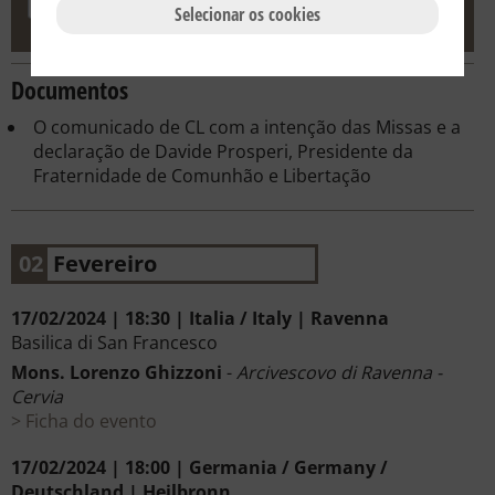
Selecionar os cookies
Documentos
O comunicado de CL com a intenção das Missas e a
declaração de Davide Prosperi, Presidente da
Fraternidade de Comunhão e Libertação
02
Fevereiro
17/02/2024 | 18:30 | Italia / Italy | Ravenna
Basilica di San Francesco
Mons. Lorenzo Ghizzoni
-
Arcivescovo di Ravenna -
Cervia
Ficha do evento
17/02/2024 | 18:00 | Germania / Germany /
Deutschland | Heilbronn