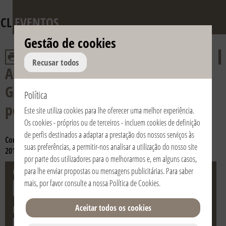
CL
EVENTOS
Gestão de cookies
Recusar todos
Aniversário da morte de Dom
Giussani e do reconhecimento
Política
pontifício da Fraternidade
Este site utiliza cookies para lhe oferecer uma melhor experiência.
Os cookies - próprios ou de terceiros - incluem cookies de definição
de perfis destinados a adaptar a prestação dos nossos serviços às
Consulta os anos:
2024
2023
2022
2021
2020
2019
2018
2017
suas preferências, a permitir-nos analisar a utilização do nosso site
2016
2015
2014
2013
2012
2011
2010
2009
2008
2007
2006
por parte dos utilizadores para o melhorarmos e, em alguns casos,
Cidade
País
para lhe enviar propostas ou mensagens publicitárias. Para saber
mais, por favor consulte a nossa
Política de Cookies
.
Aceitar todos os cookies
Data