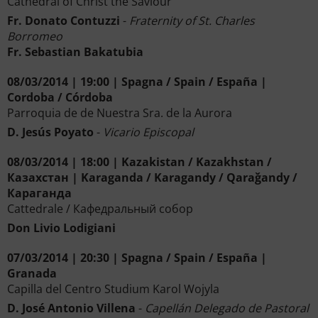
Cathedral of Christ the Saviour
Fr. Donato Contuzzi
-
Fraternity of St. Charles
Borromeo
Fr. Sebastian Bakatubia
08/03/2014 | 19:00 | Spagna / Spain / España |
Cordoba / Córdoba
Parroquia de de Nuestra Sra. de la Aurora
D. Jesús Poyato
-
Vicario Episcopal
08/03/2014 | 18:00 | Kazakistan / Kazakhstan /
Казахстан | Karaganda / Karagandy / Qaraǧandy /
Караганда
Cattedrale / Кафедральный собор
Don Livio Lodigiani
07/03/2014 | 20:30 | Spagna / Spain / España |
Granada
Capilla del Centro Studium Karol Wojyla
D. José Antonio Villena
-
Capellán Delegado de Pastoral