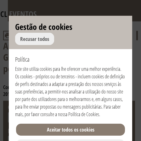
CL
EVENTOS
Gestão de cookies
Recusar todos
Aniversário da morte de Dom
Giussani e do reconhecimento
Política
pontifício da Fraternidade
Este site utiliza cookies para lhe oferecer uma melhor experiência.
Os cookies - próprios ou de terceiros - incluem cookies de definição
de perfis destinados a adaptar a prestação dos nossos serviços às
Consulta os anos:
2024
2023
2022
2021
2020
2019
2018
2017
suas preferências, a permitir-nos analisar a utilização do nosso site
2016
2015
2014
2013
2012
2011
2010
2009
2008
2007
2006
por parte dos utilizadores para o melhorarmos e, em alguns casos,
Cidade
País
para lhe enviar propostas ou mensagens publicitárias. Para saber
mais, por favor consulte a nossa
Política de Cookies
.
Aceitar todos os cookies
Data