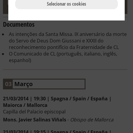
Selecionar os cookies
Documentos
As intenções da Santa Missa. IX aniversário da morte
do Servo de Deus Dom Giussani e XXXII do
reconhecimento pontifício da Fraternidade de CL
O Comunicado de CL (português, italiano, inglês,
espanhol)
03
Março
21/03/2014 | 19:30 | Spagna / Spain / España |
Maiorca / Mallorca
Capilla del Palacio episcopal
Mons. Javier Salinas Viñals
-
Obispo de Mallorca
21/03/2014 | 19:15 | Spagna / Spain / España |